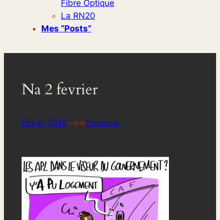
Fibre Optique
La RN20
Mes “posts”
Na 2 fevrier
Fév 6, 2015
—
Francois
par