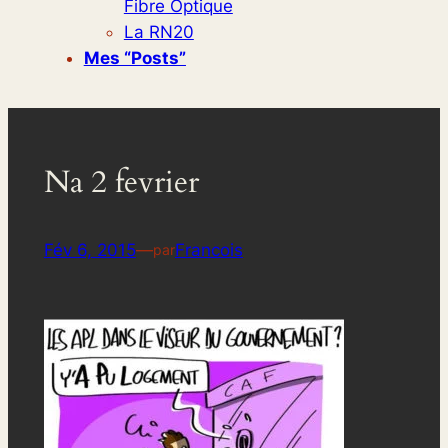
Fibre Optique
La RN20
Mes “posts”
Na 2 fevrier
Fév 6, 2015
—
Francois
par