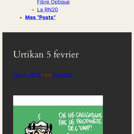
Fibre Optique
La RN20
Mes “posts”
Urtikan 5 fevrier
Fév 6, 2015
—
Francois
par