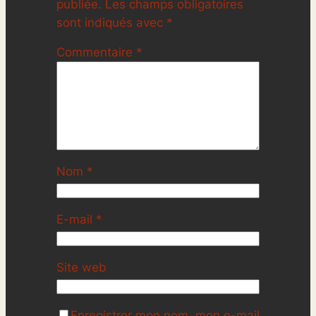
publiée.
Les champs obligatoires
sont indiqués avec
*
Commentaire
*
Nom
*
E-mail
*
Site web
Enregistrer mon nom, mon e-mail