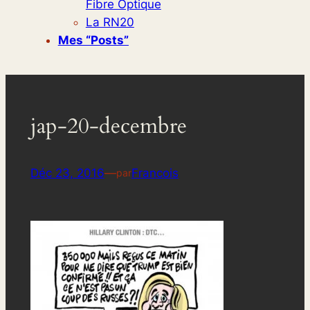
Fibre Optique
La RN20
Mes “posts”
jap-20-decembre
Déc 23, 2016
—
Francois
par