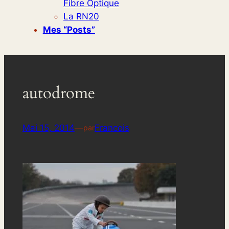
Fibre Optique
La RN20
Mes “posts”
autodrome
Mai 15, 2014
—
Francois
par