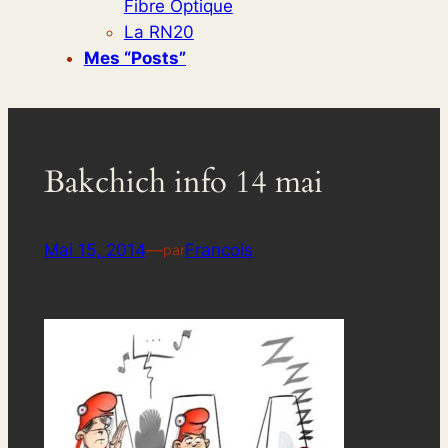
Fibre Optique
La RN20
Mes “posts”
Bakchich info 14 mai
Mai 15, 2014
—
Francois
par