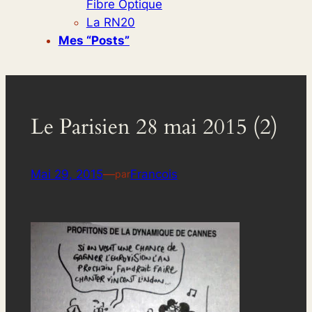
Fibre Optique
La RN20
Mes “posts”
Le Parisien 28 mai 2015 (2)
Mai 29, 2015
—
Francois
par