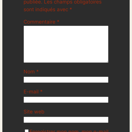
publiée.
Les champs obligatoires
sont indiqués avec
*
Commentaire
*
Nom
*
E-mail
*
Site web
Enregistrer mon nom, mon e-mail