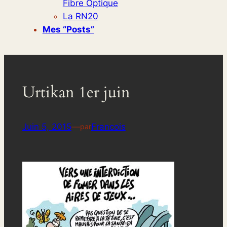
Fibre Optique
La RN20
Mes “posts”
Urtikan 1er juin
Juin 5, 2015
—
Francois
par