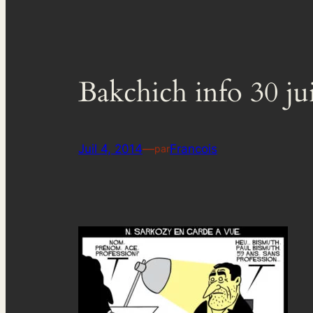
Bakchich info 30 ju
Juil 4, 2014
—
Francois
par