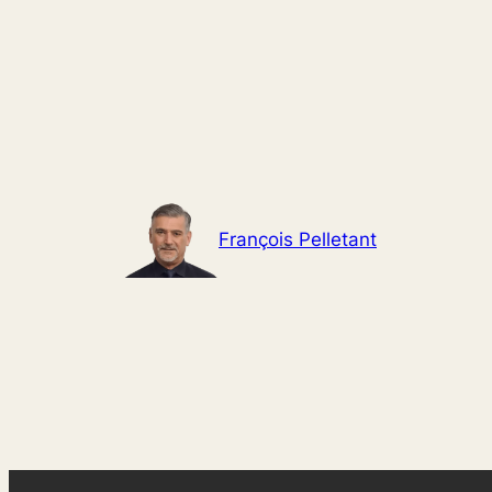
Aller
au
contenu
François Pelletant