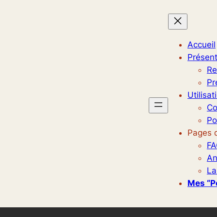
Accueil
Présent
Re
Pr
Utilisat
Co
Po
Pages d
FA
An
La
Mes “p