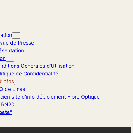
ation
vue de Presse
ésentation
ion
nditions Générales d’Utilisation
litique de Confidentialité
’infos
Q de Linas
cien site d’info déploiement Fibre Optique
 RN20
osts”