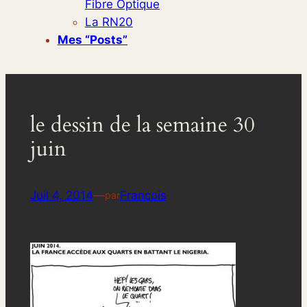
Fibre Optique
La RN20
Mes “posts”
le dessin de la semaine 30
juin
Juil 4, 2014
—
Francois
par