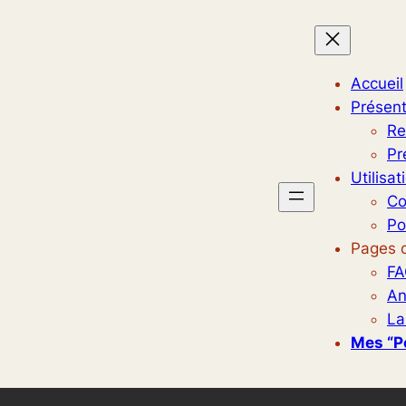
Accueil
Présent
Re
Pr
Utilisat
Co
Po
Pages d
FA
An
La
Mes “p