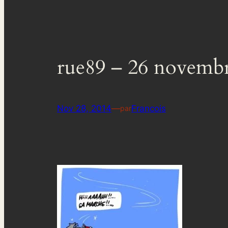
rue89 – 26 novemb
Nov 28, 2014
—
Francois
par