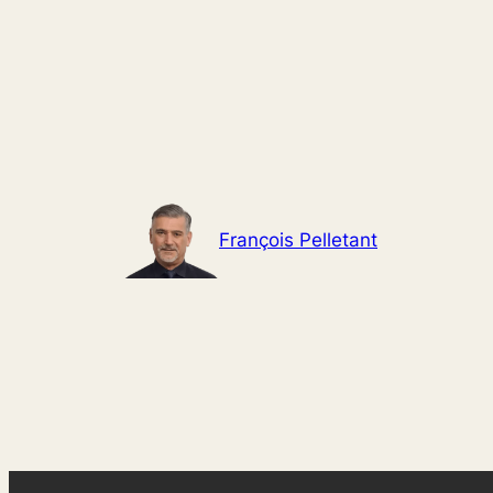
Aller
au
contenu
François Pelletant