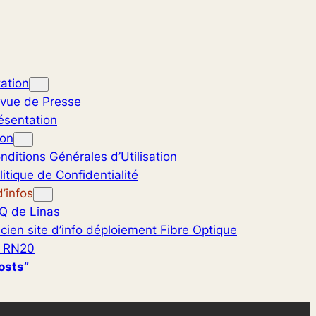
ation
vue de Presse
ésentation
ion
nditions Générales d’Utilisation
litique de Confidentialité
’infos
Q de Linas
cien site d’info déploiement Fibre Optique
 RN20
osts”