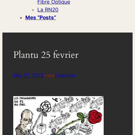
Fibre Optique
La RN20
Mes “posts”
Plantu 25 fevrier
Fév 27, 2015
—
Francois
par