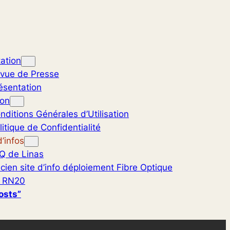
ation
vue de Presse
ésentation
ion
nditions Générales d’Utilisation
litique de Confidentialité
’infos
Q de Linas
cien site d’info déploiement Fibre Optique
 RN20
osts”