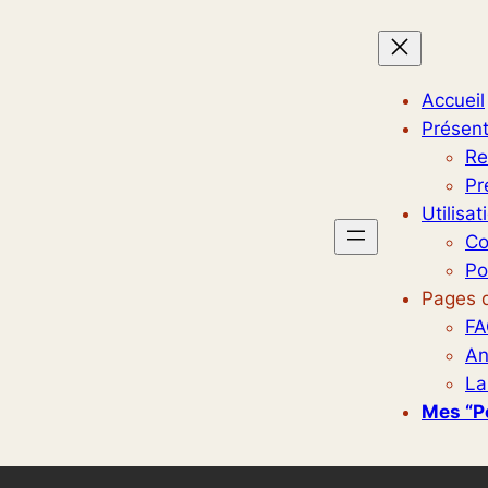
Accueil
Présent
Re
Pr
Utilisat
Co
Po
Pages d
FA
An
La
Mes “p