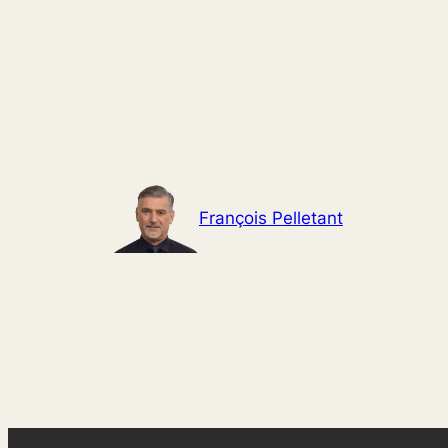
Aller
au
contenu
François Pelletant