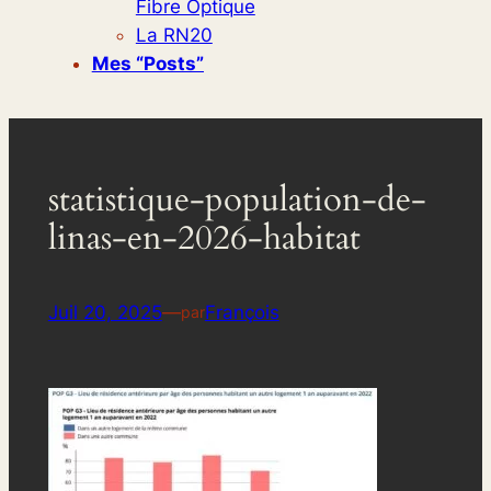
Fibre Optique
La RN20
Mes “posts”
statistique-population-de-
linas-en-2026-habitat
Juil 20, 2025
—
François
par