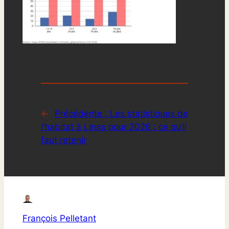
←
Précédente :
Les statistiques de
l’habitat à Linas pour 2026 : ce qu’il
faut retenir
François Pelletant