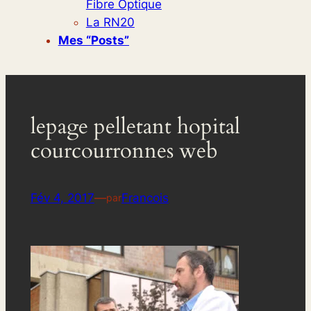
Fibre Optique
La RN20
Mes “posts”
lepage pelletant hopital
courcourronnes web
Fév 4, 2017
—
Francois
par