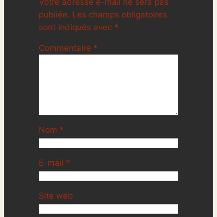
Votre adresse e-mail ne sera pas
publiée.
Les champs obligatoires
sont indiqués avec
*
Commentaire
*
Nom
*
E-mail
*
Site web