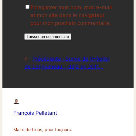
Enregistrer mon nom, mon e-mail
et mon site dans le navigateur
pour mon prochain commentaire.
←
Précédente :
Survie de l’Hôpital
de Longjumeau – déjà en 2011…
François Pelletant
Maire de Linas, pour toujours.