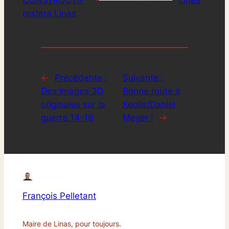
CONSTRUCTIF
Linas
restera Linas
←
Précédente :
Suivante :
Des images 3D
Bonne route à
originales sur la
Keolis/Daniel
guerre 14-18
Meyer !
→
François Pelletant
Maire de Linas, pour toujours.