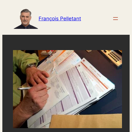
Aller
au
François Pelletant
contenu