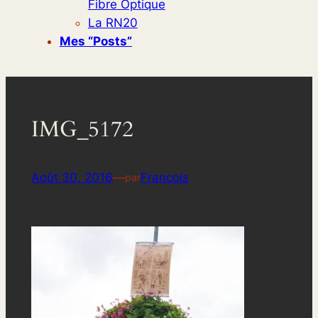
Fibre Optique
La RN20
Mes “posts”
IMG_5172
Août 30, 2016
—
Francois
par