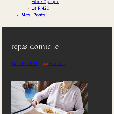
Fibre Optique
La RN20
Mes “posts”
repas domicile
Mar 30, 2015
—
Francois
par