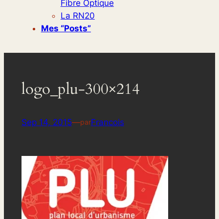
Fibre Optique
La RN20
Mes “posts”
logo_plu-300×214
Sep 14, 2015
—
Francois
par