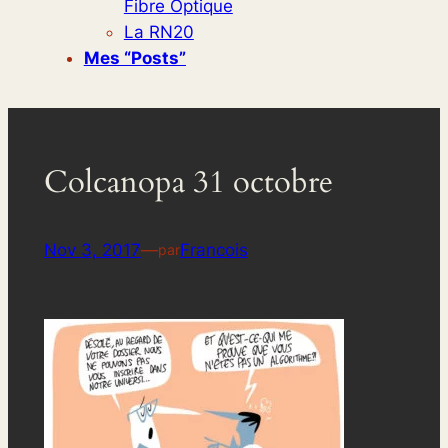
Fibre Optique
La RN20
Mes “posts”
Colcanopa 31 octobre
Nov 3, 2017
—
Francois
par