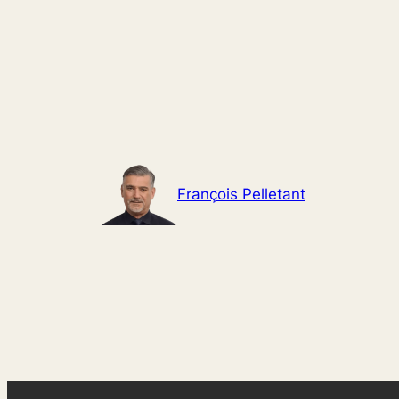
Aller
au
contenu
François Pelletant