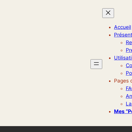
Accueil
Présent
Re
Pr
Utilisat
Co
Po
Pages d
FA
An
La
Mes “p