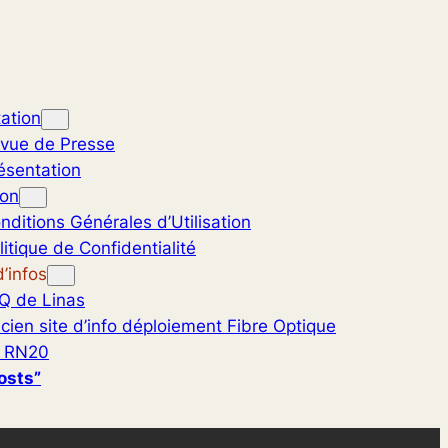
ation
vue de Presse
ésentation
ion
nditions Générales d’Utilisation
litique de Confidentialité
’infos
Q de Linas
cien site d’info déploiement Fibre Optique
 RN20
osts”