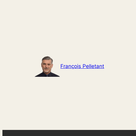
Aller
au
contenu
François Pelletant