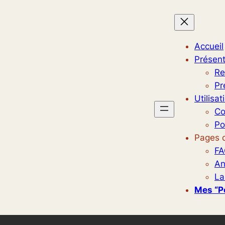
Accueil
Présent
Re
Pr
Utilisat
Co
Po
Pages d
FA
An
La
Mes “p