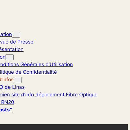
ation
vue de Presse
ésentation
ion
nditions Générales d’Utilisation
litique de Confidentialité
’infos
Q de Linas
cien site d’info déploiement Fibre Optique
 RN20
osts”