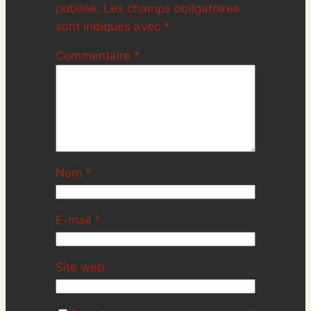
publiée.
Les champs obligatoires
sont indiqués avec
*
Commentaire
*
Nom
*
E-mail
*
Site web