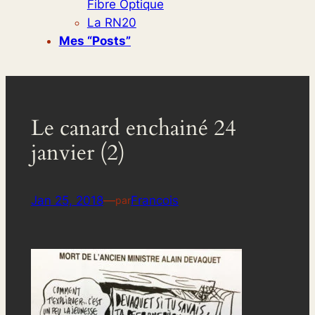
Fibre Optique
La RN20
Mes “posts”
Le canard enchainé 24
janvier (2)
Jan 25, 2018
—
Francois
par