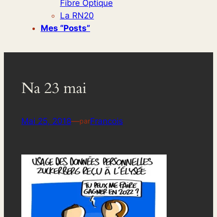
Fibre Optique
La RN20
Mes “posts”
Na 23 mai
Mai 25, 2018
—
Francois
par