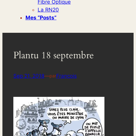
Fibre Optique
La RN20
Mes “posts”
Plantu 18 septembre
Sep 21, 2018
—
Francois
par