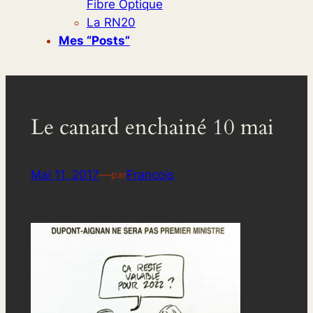
Fibre Optique
La RN20
Mes “posts”
Le canard enchainé 10 mai
Mai 11, 2017
—
Francois
par