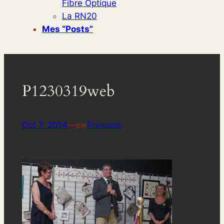
Fibre Optique
La RN20
Mes “posts”
P1230319web
Oct 7, 2014
—
Francois
par