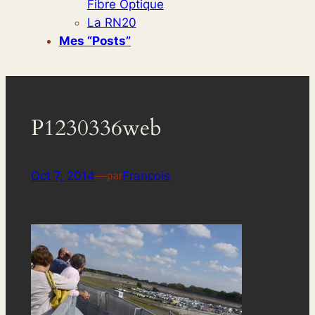
Fibre Optique
La RN20
Mes “posts”
P1230336web
Oct 7, 2014
—
Francois
par