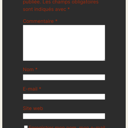
publiée.
Les champs obligatoires
sont indiqués avec
*
Commentaire
*
Nom
*
E-mail
*
Site web
Enregistrer mon nom, mon e-mail