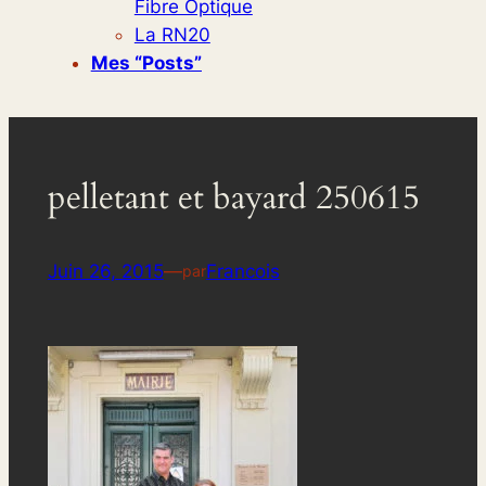
Fibre Optique
La RN20
Mes “posts”
pelletant et bayard 250615
Juin 26, 2015
—
Francois
par