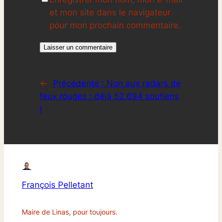
et mon site dans le navigateur
pour mon prochain commentaire.
←
Précédente :
Non aux radars de
feux rouges : déjà 52.694 soutiens
!
François Pelletant
Maire de Linas, pour toujours.