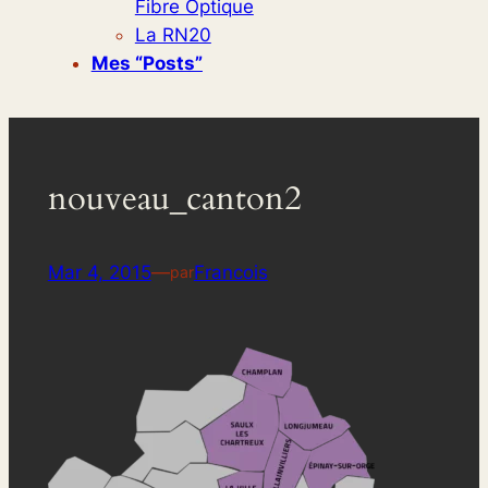
Fibre Optique
La RN20
Mes “posts”
nouveau_canton2
Mar 4, 2015
—
Francois
par