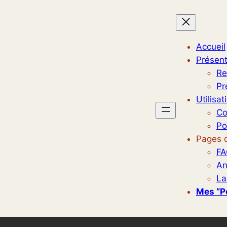
Accueil
Présent
Re
Pr
Utilisat
Co
Po
Pages d
FA
An
La
Mes “p