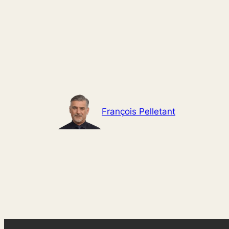
Aller
au
contenu
François Pelletant