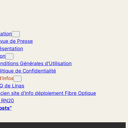
ation
vue de Presse
ésentation
ion
nditions Générales d’Utilisation
litique de Confidentialité
’infos
Q de Linas
cien site d’info déploiement Fibre Optique
 RN20
osts”