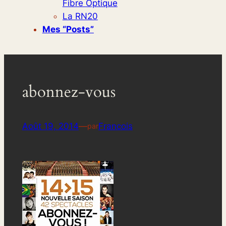
Fibre Optique
La RN20
Mes “posts”
abonnez-vous
Août 19, 2014
—
Francois
par