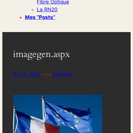
Fibre Optique
La RN20
Mes “posts”
imagegen.aspx
Avr 3, 2014
—
Francois
par