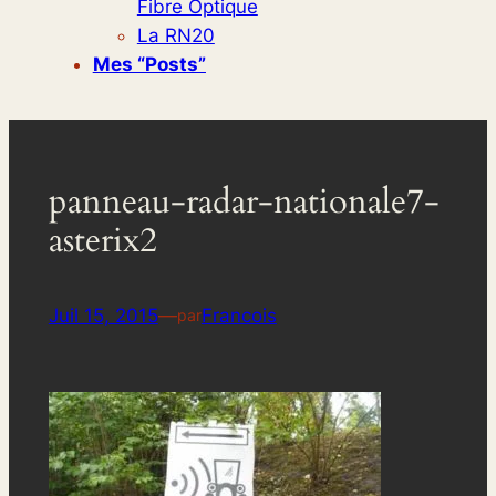
Fibre Optique
La RN20
Mes “posts”
panneau-radar-nationale7-
asterix2
Juil 15, 2015
—
Francois
par