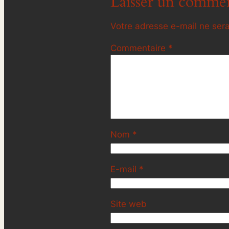
Laisser un commen
Votre adresse e-mail ne sera
Commentaire
*
Nom
*
E-mail
*
Site web