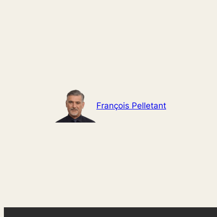
Aller
au
contenu
François Pelletant