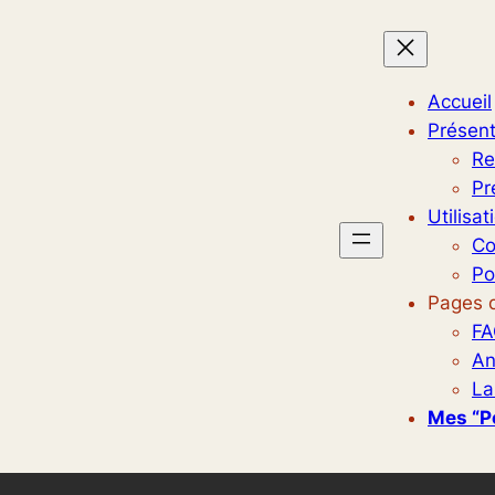
Accueil
Présent
Re
Pr
Utilisat
Co
Po
Pages d
FA
An
La
Mes “p