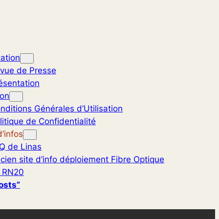
ation
vue de Presse
ésentation
ion
nditions Générales d’Utilisation
litique de Confidentialité
’infos
Q de Linas
cien site d’info déploiement Fibre Optique
 RN20
osts”