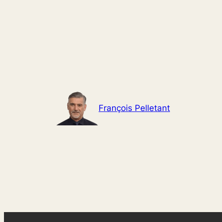
Aller
au
contenu
François Pelletant