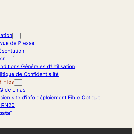
ation
vue de Presse
ésentation
ion
nditions Générales d’Utilisation
litique de Confidentialité
’infos
Q de Linas
cien site d’info déploiement Fibre Optique
 RN20
osts”