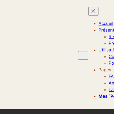
Accueil
Présent
Re
Pr
Utilisat
Co
Po
Pages d
FA
An
La
Mes “p