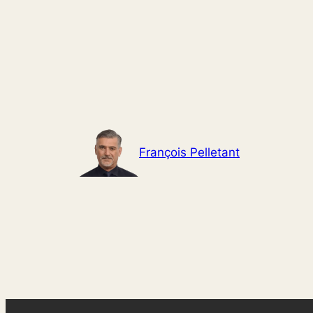
Aller
au
contenu
François Pelletant