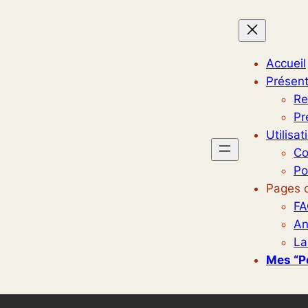
Accueil
Présent
Re
Pr
Utilisat
Co
Po
Pages d
FA
An
La
Mes “p