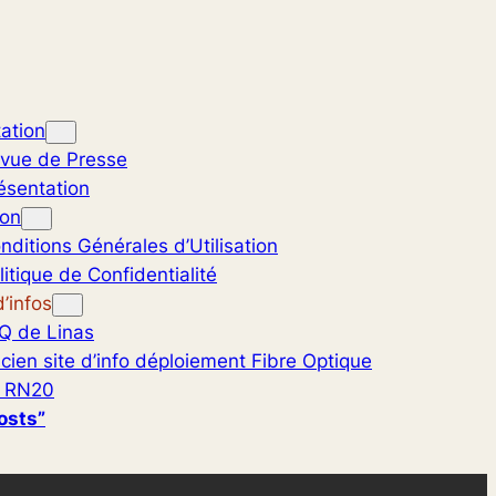
ation
vue de Presse
ésentation
ion
nditions Générales d’Utilisation
litique de Confidentialité
’infos
Q de Linas
cien site d’info déploiement Fibre Optique
 RN20
osts”