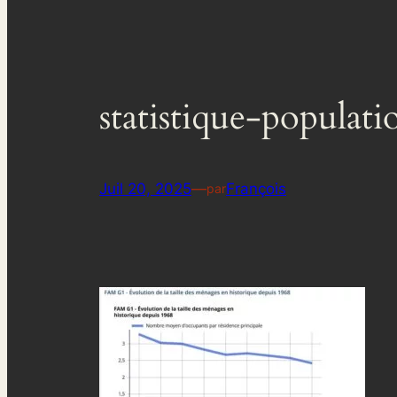
statistique-populat
Juil 20, 2025
—
François
par