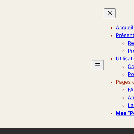
Accueil
Présent
Re
Pr
Utilisat
Co
Po
Pages d
FA
An
La
Mes “p