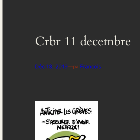
Crbr 11 decembre
Déc 13, 2019
—
Francois
par