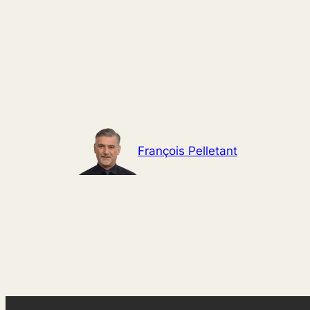
Aller
au
contenu
François Pelletant