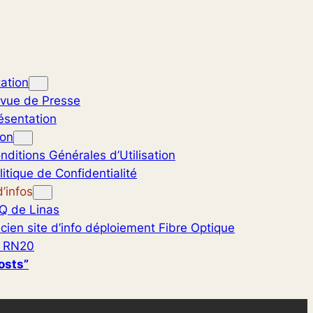
ation
vue de Presse
ésentation
ion
nditions Générales d’Utilisation
litique de Confidentialité
’infos
Q de Linas
cien site d’info déploiement Fibre Optique
 RN20
osts”