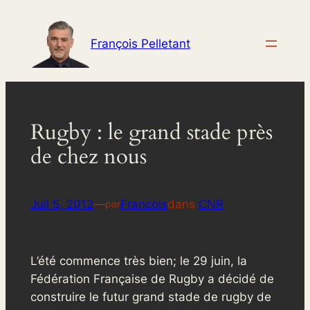
Aller
au
François Pelletant
contenu
Rugby : le grand stade près
de chez nous
Juil 5, 2012
—
Francois
dans
CNR
par
L’été commence très bien; le 29 juin, la
Fédération Française de Rugby a décidé de
construire le futur grand stade de rugby de