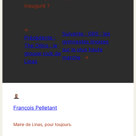
inauguré ?
←
Suivante :
GRS : les
Précédente :
gymnastes linoises
The Oilins : le
sur le plus haute
groupe rock de
marche
→
Linas
François Pelletant
Maire de Linas, pour toujours.