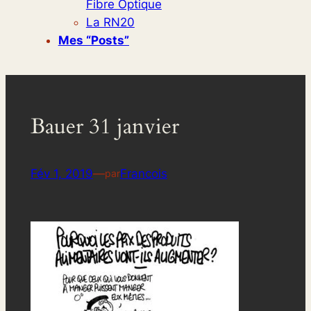
Fibre Optique
La RN20
Mes “posts”
Bauer 31 janvier
Fév 1, 2019
—
Francois
par