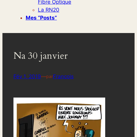
Fibre Optique
La RN20
Mes “posts”
Na 30 janvier
Fév 1, 2019
—
Francois
par