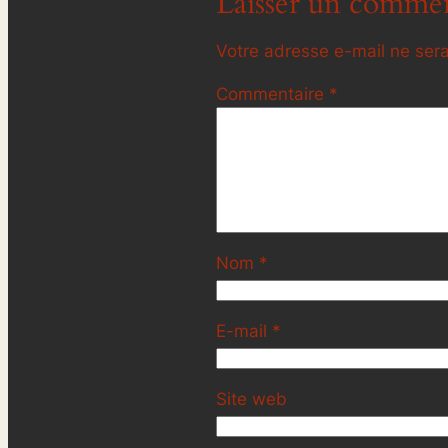
Laisser un commen
Votre adresse e-mail ne sera
Commentaire
*
Nom
*
E-mail
*
Site web