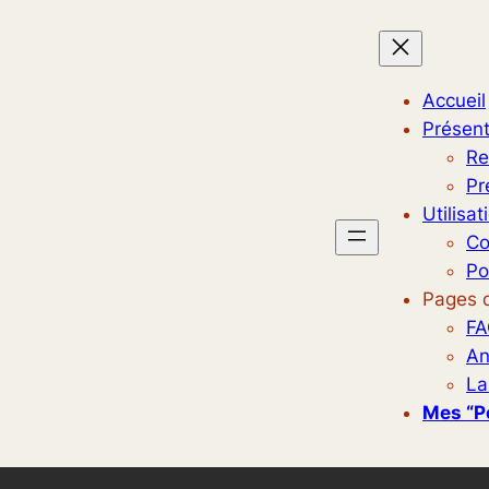
Accueil
Présent
Re
Pr
Utilisat
Co
Po
Pages d
FA
An
La
Mes “p