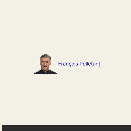
Aller
au
contenu
François Pelletant