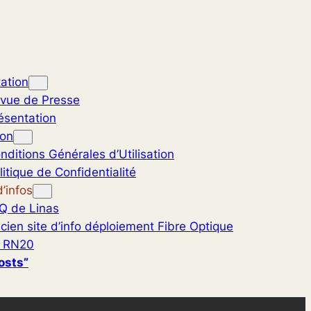
ation
vue de Presse
ésentation
ion
nditions Générales d’Utilisation
litique de Confidentialité
’infos
Q de Linas
cien site d’info déploiement Fibre Optique
 RN20
osts”