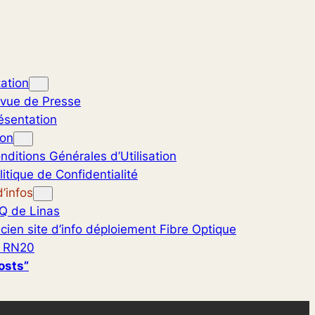
ation
vue de Presse
ésentation
ion
nditions Générales d’Utilisation
litique de Confidentialité
’infos
Q de Linas
cien site d’info déploiement Fibre Optique
 RN20
osts”