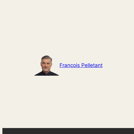
Aller
au
contenu
François Pelletant