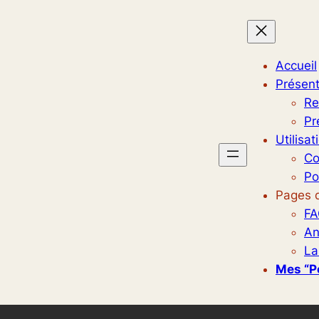
Accueil
Présent
Re
Pr
Utilisat
Co
Po
Pages d
FA
An
La
Mes “p