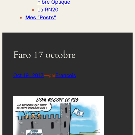
Fibre Optique
La RN20
Mes “posts”
Faro 17 octobre
Oct 19, 2017
—
Francois
par