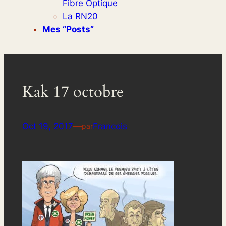
Fibre Optique
La RN20
Mes “posts”
Kak 17 octobre
Oct 19, 2017
—
Francois
par