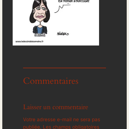
Commentaires
Laisser un commentaire
Votre adresse e-mail ne sera pas
publiée.
Les champs obligatoires