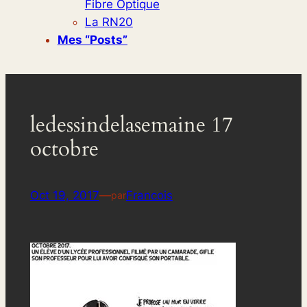
Fibre Optique
La RN20
Mes “posts”
ledessindelasemaine 17
octobre
Oct 19, 2017
—
Francois
par