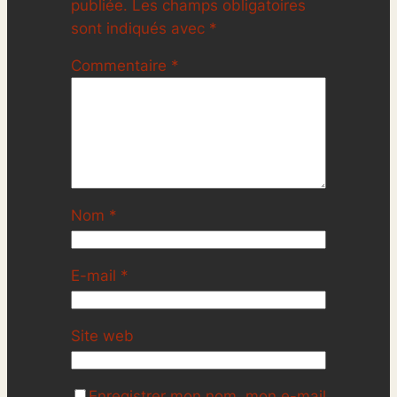
publiée.
Les champs obligatoires
sont indiqués avec
*
Commentaire
*
Nom
*
E-mail
*
Site web
Enregistrer mon nom, mon e-mail