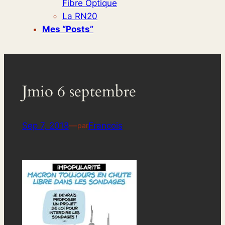
Fibre Optique
La RN20
Mes “posts”
Jmio 6 septembre
Sep 7, 2018
—
Francois
par