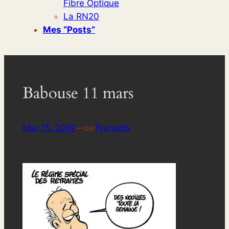
Fibre Optique
La RN20
Mes “posts”
Babouse 11 mars
Mar 15, 2019
—
Francois
par