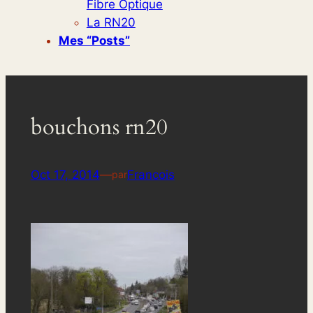
Fibre Optique
La RN20
Mes “posts”
bouchons rn20
Oct 17, 2014
—
Francois
par