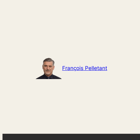
Aller
au
contenu
François Pelletant