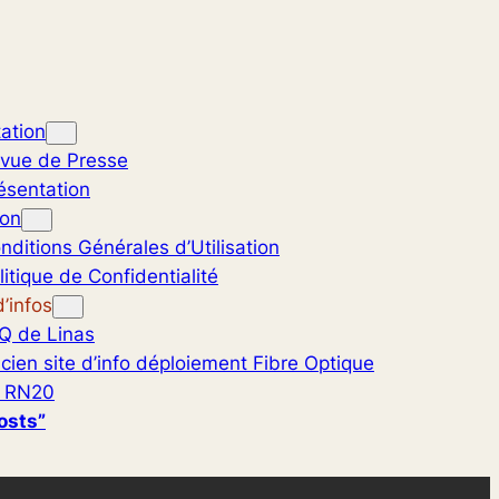
ation
vue de Presse
ésentation
ion
nditions Générales d’Utilisation
litique de Confidentialité
’infos
Q de Linas
cien site d’info déploiement Fibre Optique
 RN20
osts”