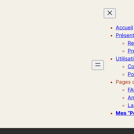
Accueil
Présent
Re
Pr
Utilisat
Co
Po
Pages d
FA
An
La
Mes “p